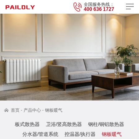
全国服务热线：
400 636 1727
-
-
首页
产品中心
钢板暖气
板式散热器
卫浴/竖高散热器
钢柱/铜铝散热器
分水器/管道系统
控温器/执行器
钢板暖气